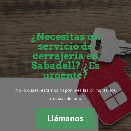
¿Necesitas un
servicio de
cerrajería en
Sabadell? ¿Es
urgente?
No lo dudes, estamos disponibles las 24 horas, los
365 días del año.
Llámanos